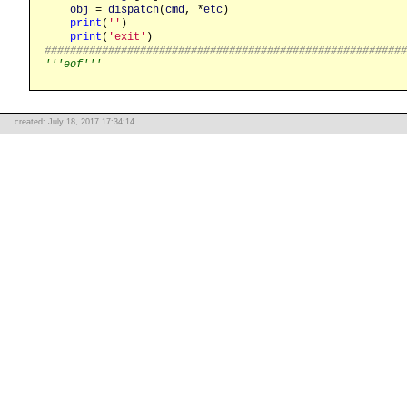
obj
 = 
dispatch
(
cmd
, *
etc
)

print
(
''
)

print
(
'exit'
########################################################
'''eof'''
created: July 18, 2017 17:34:14