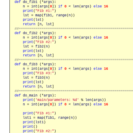
def
do_fib1
 (*
args
)
:
n
 = 
int
(
args
[
0
]) 
if
0
 < 
len
(
args
) 
else
16
print
(
"Fib #1:"
)

lst
 = 
map
(
fib1
, 
range
(
n
))

print
(
lst
)

return
 [
n
, 
lst
##======================================================
def
do_fib2
 (*
args
)
:
n
 = 
int
(
args
[
0
]) 
if
0
 < 
len
(
args
) 
else
16
print
(
"Fib #2:"
)

lst
 = 
fib2
(
n
)

print
(
lst
)

return
 [
n
, 
lst
##======================================================
def
do_fib3
 (*
args
)
:
n
 = 
int
(
args
[
0
]) 
if
0
 < 
len
(
args
) 
else
16
print
(
"Fib #3:"
)

lst
 = 
fib3
(
n
)

print
(
lst
)

return
 [
n
, 
lst
##======================================================
def
do_main
 (*
args
)
:
print
(
'main/parameters: %d'
 % 
len
(
args
))

n
 = 
int
(
args
[
0
]) 
if
0
 < 
len
(
args
) 
else
16
print
(
"Fib #1:"
)

lst1
 = 
map
(
fib1
, 
range
(
n
))

print
(
lst1
)

print
()

print
(
"Fib #2:"
)
