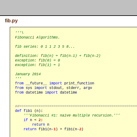
fib.py
'''\

Fibonacci Algorithms.

fib series: 0 1 1 2 3 5 8...

definition: fib(n) = fib(n-1) + fib(n-2)

exception: fib(0) = 0

exception: fib(1) = 1

January 2014

'''
from
__future__
import
print_function
from
sys
import
stdout
, 
stderr
, 
argv
from
datetime
import
datetime
##======================================================
def
fib1
 (
n
)
:
'''Fibonacci #1: naive multiple recursion.'''
if
n
 < 
2
:
return
n
return
fib1
(
n
-
1
) + 
fib1
(
n
-
2
)
