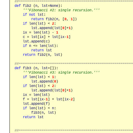
##======================================================
def
fib2
 (
n
, 
lst
=
None
)
:
'''Fibonacci #2: single recursion.'''
if
not
lst
:
return
fib2
(
n
, [
0
, 
1
])

if
len
(
lst
) < 
2
:
lst
.
append
(
lst
[
0
]+
1
)

ix
 = 
len
(
lst
) - 
1
c
 = 
lst
[
ix
] + 
lst
[
ix
-
1
]

lst
.
append
(
c
)

if
n
 <= 
len
(
lst
)
:
return
lst
return
fib2
(
n
, 
lst
)

##======================================================
def
fib3
 (
n
, 
lst
=[])
:
'''Fibonacci #3: single recursion.'''
if
len
(
lst
) < 
1
:
lst
.
append
(
0
)

if
len
(
lst
) < 
2
:
lst
.
append
(
lst
[
0
]+
1
)

ix
 = 
len
(
lst
)

f
 = 
lst
[
ix
-
1
] + 
lst
[
ix
-
2
]

lst
.
append
(
f
)

if
len
(
lst
) < 
n
:
fib3
(
n
, 
lst
)

return
lst
##======================================================