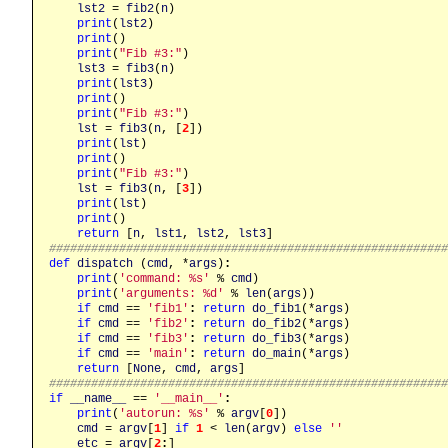
lst2
 = 
fib2
(
n
)

print
(
lst2
)

print
()

print
(
"Fib #3:"
)

lst3
 = 
fib3
(
n
)

print
(
lst3
)

print
()

print
(
"Fib #3:"
)

lst
 = 
fib3
(
n
, [
2
])

print
(
lst
)

print
()

print
(
"Fib #3:"
)

lst
 = 
fib3
(
n
, [
3
])

print
(
lst
)

print
()

return
 [
n
, 
lst1
, 
lst2
, 
lst3
########################################################
def
dispatch
 (
cmd
, *
args
)
:
print
(
'command: %s'
 % 
cmd
)

print
(
'arguments: %d'
 % 
len
(
args
))

if
cmd
 == 
'fib1'
:
return
do_fib1
(*
args
)

if
cmd
 == 
'fib2'
:
return
do_fib2
(*
args
)

if
cmd
 == 
'fib3'
:
return
do_fib3
(*
args
)

if
cmd
 == 
'main'
:
return
do_main
(*
args
)

return
 [
None
, 
cmd
, 
args
########################################################
if
__name__
 == 
'__main__'
:
print
(
'autorun: %s'
 % 
argv
[
0
])

cmd
 = 
argv
[
1
] 
if
1
 < 
len
(
argv
) 
else
''
etc
 = 
argv
[
2
:
]
